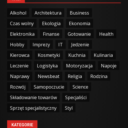
Alkohol
Architektura
Business
Czas wolny
Ekologia
Ekonomia
Elektronika
Finanse
Gotowanie
Health
Hobby
Imprezy
IT
Jedzenie
Kierowca
Kosmetyki
Kuchnia
Kulinaria
Leczenie
Logistyka
Motoryzacja
Napoje
Naprawy
Newsbeat
Religia
Rodzina
Rozwój
Samopoczucie
Science
Składowanie towarów
Specjaliści
Sprzęt specjalistyczny
Styl
KATEGORIE