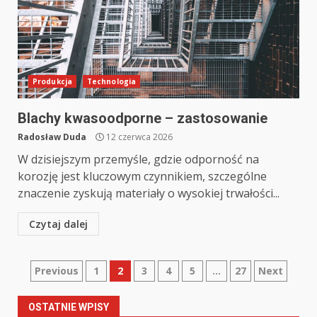
Produkcja
Technologia
Blachy kwasoodporne – zastosowanie
Radosław Duda
12 czerwca 2026
W dzisiejszym przemyśle, gdzie odporność na
korozję jest kluczowym czynnikiem, szczególne
znaczenie zyskują materiały o wysokiej trwałości...
Czytaj dalej
Nawigacja
Previous
1
2
3
4
5
…
27
Next
po
OSTATNIE WPISY