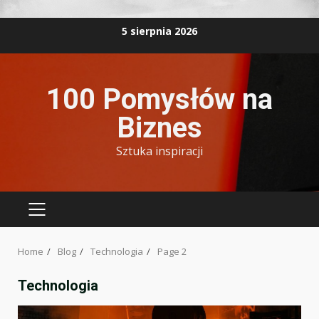
Skip
5 sierpnia 2026
to
content
100 Pomysłów na
Biznes
Sztuka inspiracji
PRIMARY
MENU
Home
Blog
Technologia
Page 2
Technologia