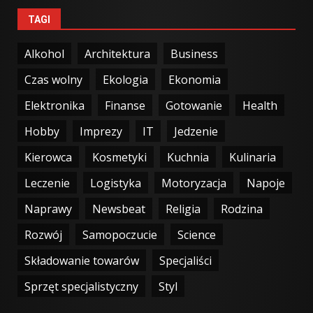
TAGI
Alkohol
Architektura
Business
Czas wolny
Ekologia
Ekonomia
Elektronika
Finanse
Gotowanie
Health
Hobby
Imprezy
IT
Jedzenie
Kierowca
Kosmetyki
Kuchnia
Kulinaria
Leczenie
Logistyka
Motoryzacja
Napoje
Naprawy
Newsbeat
Religia
Rodzina
Rozwój
Samopoczucie
Science
Składowanie towarów
Specjaliści
Sprzęt specjalistyczny
Styl