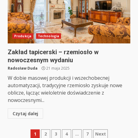
Produkcja
Technologia
Zakład tapicerski – rzemiosło w
nowoczesnym wydaniu
Radosław Duda
21 maja 2025
W dobie masowej produkcji i wszechobecnej
automatyzacji, tradycyjne rzemiosło zyskuje nowe
oblicze, łącząc wieloletnie doświadczenie z
nowoczesnymi...
Czytaj dalej
Nawigacja
1
2
3
4
…
7
Next