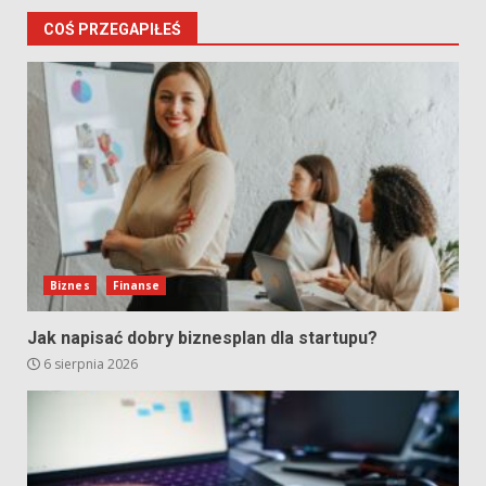
COŚ PRZEGAPIŁEŚ
Biznes
Finanse
Jak napisać dobry biznesplan dla startupu?
6 sierpnia 2026