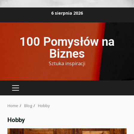
Skip
6 sierpnia 2026
to
content
100 Pomysłów na
Biznes
Sztuka inspiracji
PRIMARY
MENU
Home
Blog
Hobby
Hobby