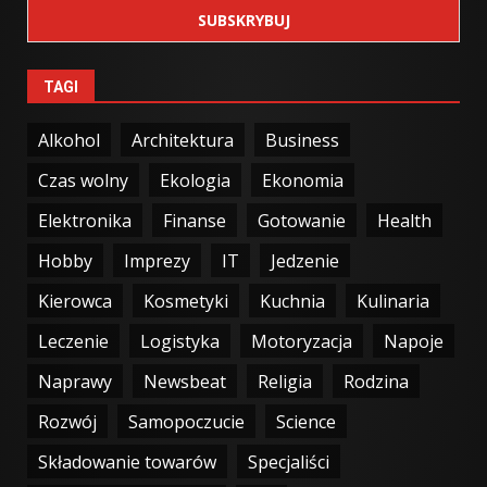
TAGI
Alkohol
Architektura
Business
Czas wolny
Ekologia
Ekonomia
Elektronika
Finanse
Gotowanie
Health
Hobby
Imprezy
IT
Jedzenie
Kierowca
Kosmetyki
Kuchnia
Kulinaria
Leczenie
Logistyka
Motoryzacja
Napoje
Naprawy
Newsbeat
Religia
Rodzina
Rozwój
Samopoczucie
Science
Składowanie towarów
Specjaliści