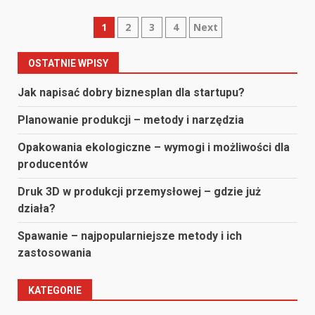
Nawigacja
1
2
3
4
Next
po
OSTATNIE WPISY
wpisach
Jak napisać dobry biznesplan dla startupu?
Planowanie produkcji – metody i narzędzia
Opakowania ekologiczne – wymogi i możliwości dla
producentów
Druk 3D w produkcji przemysłowej – gdzie już
działa?
Spawanie – najpopularniejsze metody i ich
zastosowania
KATEGORIE