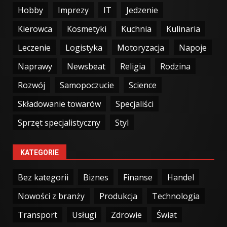
Hobby
Imprezy
IT
Jedzenie
Kierowca
Kosmetyki
Kuchnia
Kulinaria
Leczenie
Logistyka
Motoryzacja
Napoje
Naprawy
Newsbeat
Religia
Rodzina
Rozwój
Samopoczucie
Science
Składowanie towarów
Specjaliści
Sprzęt specjalistyczny
Styl
KATEGORIE
Bez kategorii
Biznes
Finanse
Handel
Nowości z branży
Produkcja
Technologia
Transport
Usługi
Zdrowie
Świat