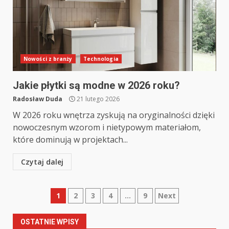
Nowości z branży
Technologia
Jakie płytki są modne w 2026 roku?
Radosław Duda
21 lutego 2026
W 2026 roku wnętrza zyskują na oryginalności dzięki
nowoczesnym wzorom i nietypowym materiałom,
które dominują w projektach...
Czytaj dalej
Nawigacja
1
2
3
4
…
9
Next
po
OSTATNIE WPISY