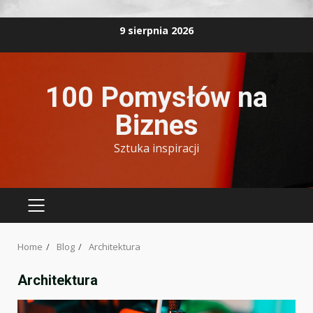
Skip
9 sierpnia 2026
to
content
100 Pomysłów na
Biznes
Sztuka inspiracji
PRIMARY
MENU
Home
Blog
Architektura
Architektura