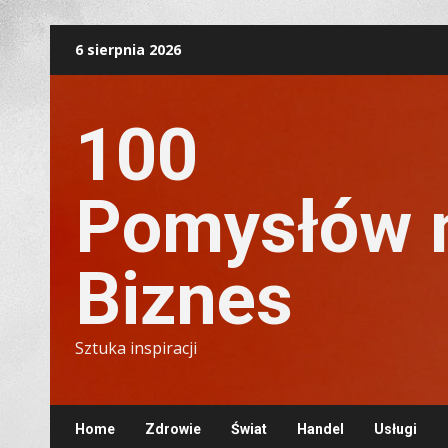
Skip
6 sierpnia 2026
to
content
100
Pomysłów 
Biznes
Sztuka inspiracji
Home
Zdrowie
Świat
Handel
Usługi