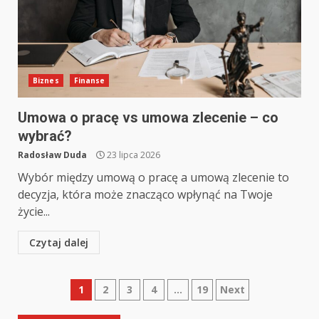
Biznes
Finanse
Umowa o pracę vs umowa zlecenie – co
wybrać?
Radosław Duda
23 lipca 2026
Wybór między umową o pracę a umową zlecenie to
decyzja, która może znacząco wpłynąć na Twoje
życie...
Czytaj dalej
Nawigacja
1
2
3
4
…
19
Next