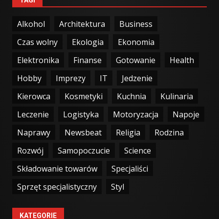
TAGI
Alkohol
Architektura
Business
Czas wolny
Ekologia
Ekonomia
Elektronika
Finanse
Gotowanie
Health
Hobby
Imprezy
IT
Jedzenie
Kierowca
Kosmetyki
Kuchnia
Kulinaria
Leczenie
Logistyka
Motoryzacja
Napoje
Naprawy
Newsbeat
Religia
Rodzina
Rozwój
Samopoczucie
Science
Składowanie towarów
Specjaliści
Sprzęt specjalistyczny
Styl
KATEGORIE