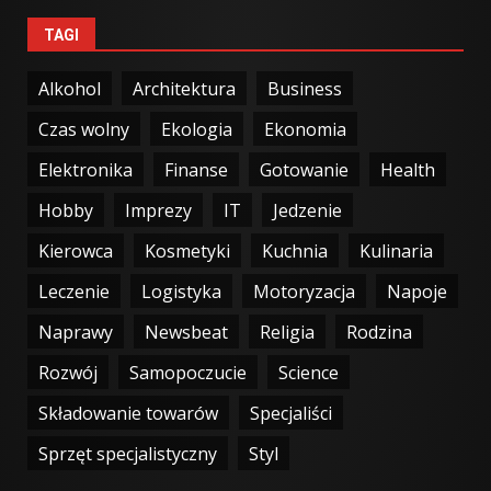
TAGI
Alkohol
Architektura
Business
Czas wolny
Ekologia
Ekonomia
Elektronika
Finanse
Gotowanie
Health
Hobby
Imprezy
IT
Jedzenie
Kierowca
Kosmetyki
Kuchnia
Kulinaria
Leczenie
Logistyka
Motoryzacja
Napoje
Naprawy
Newsbeat
Religia
Rodzina
Rozwój
Samopoczucie
Science
Składowanie towarów
Specjaliści
Sprzęt specjalistyczny
Styl