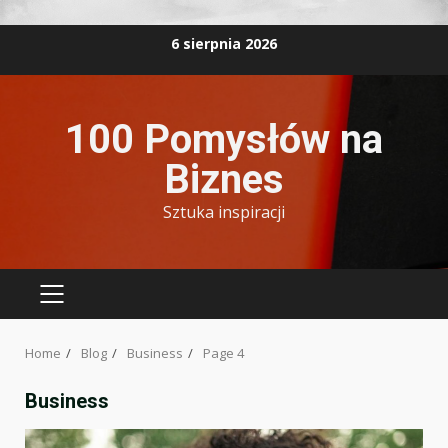
Skip
6 sierpnia 2026
to
content
100 Pomysłów na
Biznes
Sztuka inspiracji
PRIMARY
MENU
Home
Blog
Business
Page 4
Business