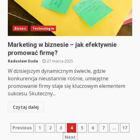
Biznes
Technologia
Marketing w biznesie – jak efektywnie
promować firmę?
Radosław Duda
27 marca 2025
W dzisiejszym dynamicznym świecie, gdzie
konkurencja nieustannie rośnie, umiejętne
promowanie firmy staje się kluczowym elementem
sukcesu. Skuteczny...
Czytaj dalej
Nawigacja
Previous
1
2
3
4
5
6
7
…
17
Next