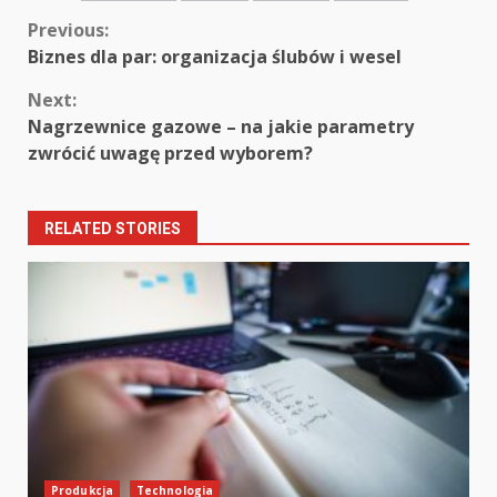
Continue
Previous:
Biznes dla par: organizacja ślubów i wesel
Reading
Next:
Nagrzewnice gazowe – na jakie parametry
zwrócić uwagę przed wyborem?
RELATED STORIES
Produkcja
Technologia