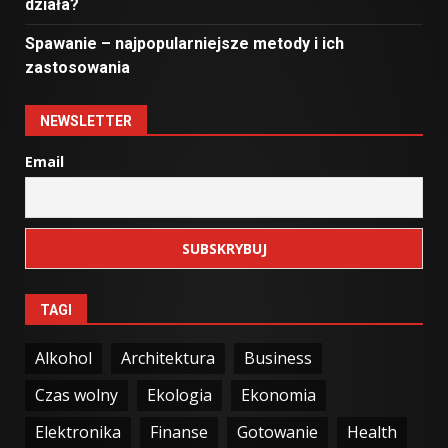
działa?
Spawanie – najpopularniejsze metody i ich
zastosowania
NEWSLETTER
Email
TAGI
Alkohol
Architektura
Business
Czas wolny
Ekologia
Ekonomia
Elektronika
Finanse
Gotowanie
Health