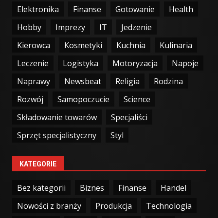
Elektronika
Finanse
Gotowanie
Health
Hobby
Imprezy
IT
Jedzenie
Kierowca
Kosmetyki
Kuchnia
Kulinaria
Leczenie
Logistyka
Motoryzacja
Napoje
Naprawy
Newsbeat
Religia
Rodzina
Rozwój
Samopoczucie
Science
Składowanie towarów
Specjaliści
Sprzęt specjalistyczny
Styl
KATEGORIE
Bez kategorii
Biznes
Finanse
Handel
Nowości z branży
Produkcja
Technologia