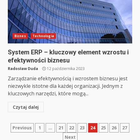
Biznes
Technologia
System ERP – kluczowy element wzrostu i
efektywności biznesu
Radosław Duda
12 października 2023
Zarządzanie efektywnością i wzrostem biznesu jest
niezwykle istotne dla każdej organizacji. Jednym z
kluczowych narzędzi, które mogą...
Czytaj dalej
Nawigacja
Previous
1
…
21
22
23
24
25
26
27
Next