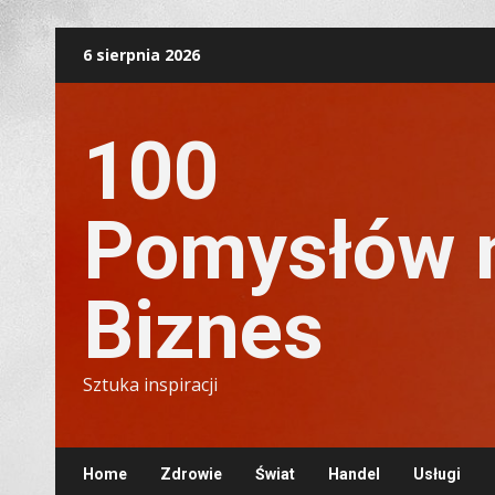
Skip
6 sierpnia 2026
to
content
100
Pomysłów 
Biznes
Sztuka inspiracji
Home
Zdrowie
Świat
Handel
Usługi