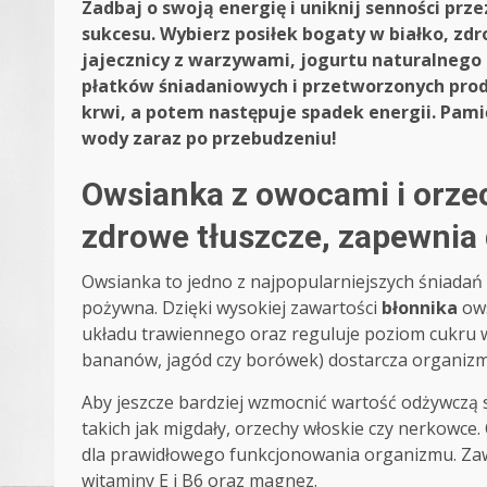
Zadbaj o swoją energię i uniknij senności prze
sukcesu. Wybierz posiłek bogaty w białko, zdr
jajecznicy z warzywami, jogurtu naturalnego 
płatków śniadaniowych i przetworzonych pro
krwi, a potem następuje spadek energii. Pam
wody zaraz po przebudzeniu!
Owsianka z owocami i orzec
zdrowe tłuszcze, zapewnia 
Owsianka to jedno z najpopularniejszych śniadań n
pożywna. Dzięki wysokiej zawartości
błonnika
ows
układu trawiennego oraz reguluje poziom cukru 
bananów, jagód czy borówek) dostarcza organizm
Aby jeszcze bardziej wzmocnić wartość odżywczą 
takich jak migdały, orzechy włoskie czy nerkowce
dla prawidłowego funkcjonowania organizmu. Zawi
witaminy E i B6 oraz magnez.