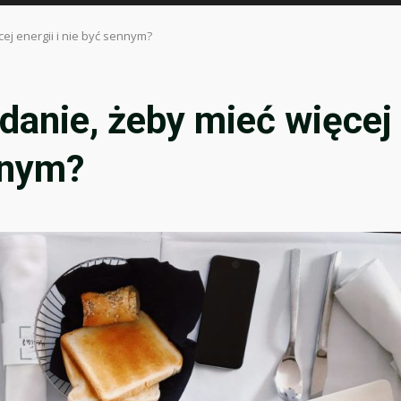
cej energii i nie być sennym?
adanie, żeby mieć więcej
ennym?