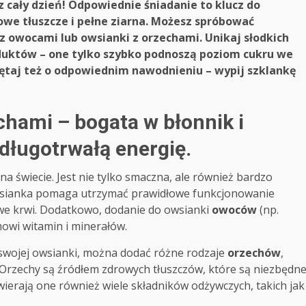
z cały dzień! Odpowiednie śniadanie to klucz do
owe tłuszcze i pełne ziarna. Możesz spróbować
z owocami lub owsianki z orzechami. Unikaj słodkich
duktów – one tylko szybko podnoszą poziom cukru we
iętaj też o odpowiednim nawodnieniu – wypij szklankę
hami – bogata w błonnik i
długotrwałą energię.
a świecie. Jest nie tylko smaczna, ale również bardzo
ianka pomaga utrzymać prawidłowe funkcjonowanie
we krwi. Dodatkowo, dodanie do owsianki
owoców
(np.
owi witamin i minerałów.
swojej owsianki, można dodać różne rodzaje
orzechów
,
. Orzechy są źródłem zdrowych tłuszczów, które są niezbędn
erają one również wiele składników odżywczych, takich jak