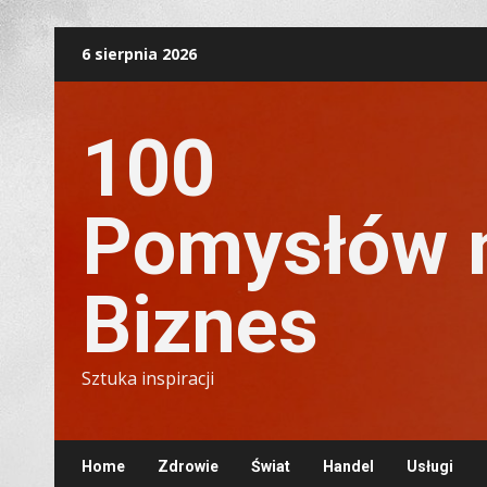
Skip
6 sierpnia 2026
to
content
100
Pomysłów 
Biznes
Sztuka inspiracji
Home
Zdrowie
Świat
Handel
Usługi