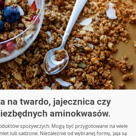
ka na twardo, jajecznica czy
i niezbędnych aminokwasów.
produktów spożywczych. Mogą być przygotowane na wiele
omlet lub sadzone. Niezależnie od wybranej formy, jaja są