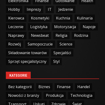
Elektronika
Finanse
Gotowanie
Health
Hobby
Imprezy
IT
Jedzenie
Kierowca
Kosmetyki
Kuchnia
Kulinaria
Leczenie
Logistyka
Motoryzacja
Napoje
Naprawy
Newsbeat
Religia
Rodzina
Rozwój
Samopoczucie
Science
Składowanie towarów
Specjaliści
Sprzęt specjalistyczny
Styl
KATEGORIE
Bez kategorii
Biznes
Finanse
Handel
Nowości z branży
Produkcja
Technologia
Transport
Usługi
Zdrowie
Świat