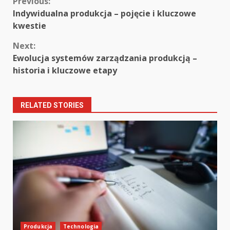
Continue
Previous:
Indywidualna produkcja – pojęcie i kluczowe
Reading
kwestie
Next:
Ewolucja systemów zarządzania produkcją –
historia i kluczowe etapy
RELATED STORIES
Produkcja
Technologia