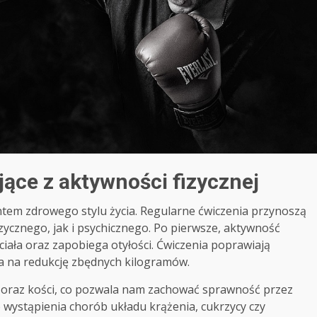
ące z aktywności fizycznej
tem zdrowego stylu życia. Regularne ćwiczenia przynoszą
zycznego, jak i psychicznego. Po pierwsze, aktywność
iała oraz zapobiega otyłości. Ćwiczenia poprawiają
wa na redukcję zbędnych kilogramów.
 oraz kości, co pozwala nam zachować sprawność przez
o wystąpienia chorób układu krążenia, cukrzycy czy