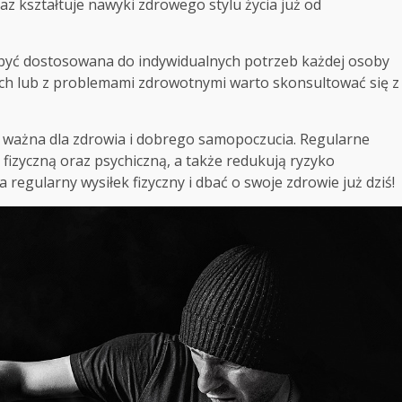
az kształtuje nawyki zdrowego stylu życia już od
 być dostosowana do indywidualnych potrzeb każdej osoby
ych lub z problemami zdrowotnymi warto skonsultować się z
 ważna dla zdrowia i dobrego samopoczucia. Regularne
fizyczną oraz psychiczną, a także redukują ryzyko
regularny wysiłek fizyczny i dbać o swoje zdrowie już dziś!