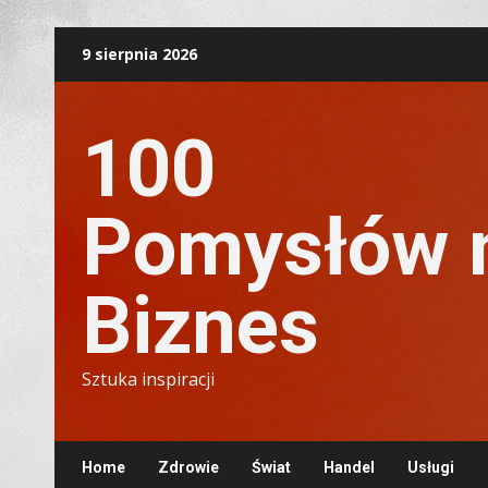
Skip
9 sierpnia 2026
to
content
100
Pomysłów 
Biznes
Sztuka inspiracji
Home
Zdrowie
Świat
Handel
Usługi