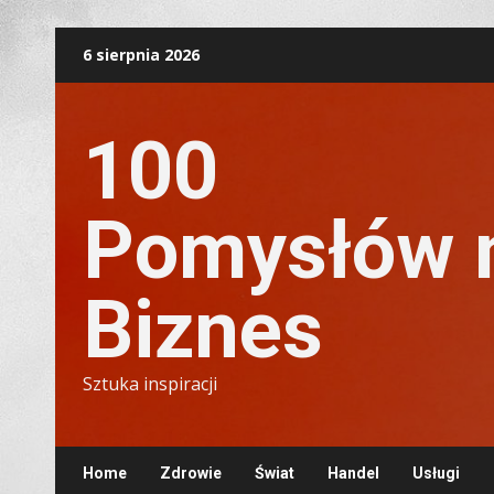
Skip
6 sierpnia 2026
to
content
100
Pomysłów 
Biznes
Sztuka inspiracji
Home
Zdrowie
Świat
Handel
Usługi