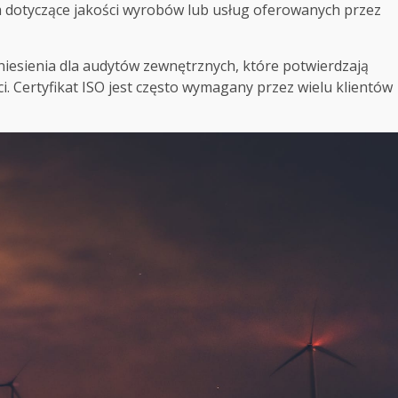
ta dotyczące jakości wyrobów lub usług oferowanych przez
esienia dla audytów zewnętrznych, które potwierdzają
. Certyfikat ISO jest często wymagany przez wielu klientów