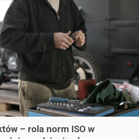
któw – rola norm ISO w