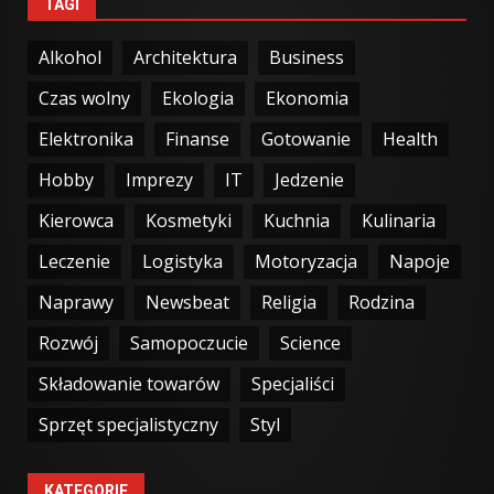
TAGI
Alkohol
Architektura
Business
Czas wolny
Ekologia
Ekonomia
Elektronika
Finanse
Gotowanie
Health
Hobby
Imprezy
IT
Jedzenie
Kierowca
Kosmetyki
Kuchnia
Kulinaria
Leczenie
Logistyka
Motoryzacja
Napoje
Naprawy
Newsbeat
Religia
Rodzina
Rozwój
Samopoczucie
Science
Składowanie towarów
Specjaliści
Sprzęt specjalistyczny
Styl
KATEGORIE