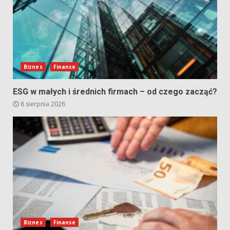
Biznes
Finanse
ESG w małych i średnich firmach – od czego zacząć?
8 sierpnia 2026
Biznes
Finanse