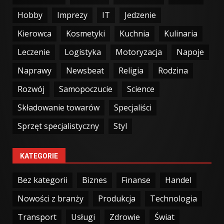
Hobby
Imprezy
IT
Jedzenie
Kierowca
Kosmetyki
Kuchnia
Kulinaria
Leczenie
Logistyka
Motoryzacja
Napoje
Naprawy
Newsbeat
Religia
Rodzina
Rozwój
Samopoczucie
Science
Składowanie towarów
Specjaliści
Sprzęt specjalistyczny
Styl
KATEGORIE
Bez kategorii
Biznes
Finanse
Handel
Nowości z branży
Produkcja
Technologia
Transport
Usługi
Zdrowie
Świat