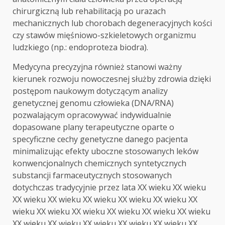
chirurgiczną lub rehabilitacją po urazach
mechanicznych lub chorobach degeneracyjnych kości
czy stawów mięśniowo-szkieletowych organizmu
ludzkiego (np.: endoproteza biodra).
Medycyna precyzyjna również stanowi ważny
kierunek rozwoju nowoczesnej służby zdrowia dzięki
postępom naukowym dotyczącym analizy
genetycznej genomu człowieka (DNA/RNA)
pozwalającym opracowywać indywidualnie
dopasowane plany terapeutyczne oparte o
specyficzne cechy genetyczne danego pacjenta
minimalizując efekty uboczne stosowanych leków
konwencjonalnych chemicznych syntetycznych
substancji farmaceutycznych stosowanych
dotychczas tradycyjnie przez lata XX wieku XX wieku
XX wieku XX wieku XX wieku XX wieku XX wieku XX
wieku XX wieku XX wieku XX wieku XX wieku XX wieku
XX wieku XX wieku XX wieku XX wieku XX wieku XX