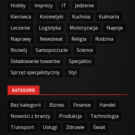
Hobby
Imprezy
IT
Jedzenie
Kierowca
Kosmetyki
Kuchnia
Kulinaria
Leczenie
Logistyka
Motoryzacja
Napoje
Naprawy
Newsbeat
Religia
Rodzina
Rozwój
Samopoczucie
Science
Składowanie towarów
Specjaliści
Sprzęt specjalistyczny
Styl
KATEGORIE
Bez kategorii
Biznes
Finanse
Handel
Nowości z branży
Produkcja
Technologia
Transport
Usługi
Zdrowie
Świat