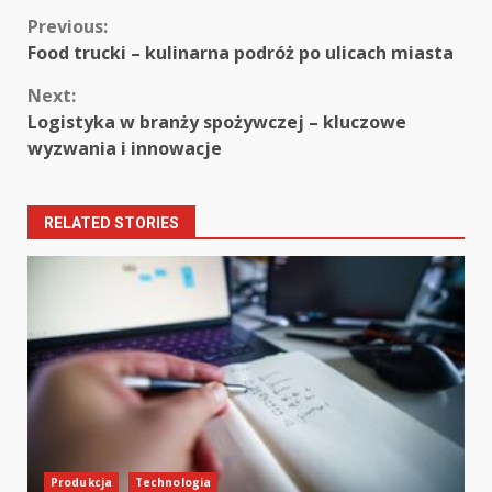
Continue
Previous:
Food trucki – kulinarna podróż po ulicach miasta
Reading
Next:
Logistyka w branży spożywczej – kluczowe
wyzwania i innowacje
RELATED STORIES
Produkcja
Technologia