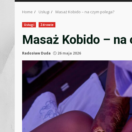
Home
Usługi
Masaż Kobido – na czym polega?
Usługi
Zdrowie
Masaż Kobido – na 
Radosław Duda
26 maja 2026