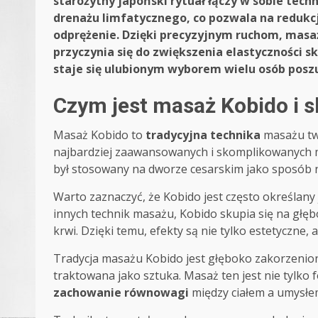
starożytny japoński rytuał łączy w sobie tec
drenażu limfatycznego, co pozwala na redukc
odprężenie. Dzięki precyzyjnym ruchom, masaż
przyczynia się do zwiększenia elastyczności s
staje się ulubionym wyborem wielu osób poszu
Czym jest masaż Kobido i 
Masaż Kobido to
tradycyjna technika
masażu twa
najbardziej zaawansowanych i skomplikowanych ma
był stosowany na dworze cesarskim jako sposób 
Warto zaznaczyć, że Kobido jest często określany 
innych technik masażu, Kobido skupia się na głę
krwi. Dzięki temu, efekty są nie tylko estetyczne,
Tradycja masażu Kobido jest głęboko zakorzeniona 
traktowana jako sztuka. Masaż ten jest nie tylko 
zachowanie równowagi
między ciałem a umysłe