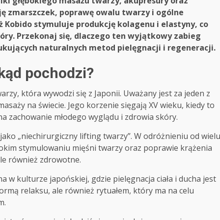
hniki głębokiego masażu twarzy, akupresury oraz
ję zmarszczek, poprawę owalu twarzy i ogólne
 Kobido stymuluje produkcję kolagenu i elastyny, co
kóry. Przekonaj się, dlaczego ten wyjątkowy zabieg
kujących naturalnych metod pielęgnacji i regeneracji.
skąd pochodzi?
rzy, która wywodzi się z Japonii. Uważany jest za jeden z
saży na świecie. Jego korzenie sięgają XV wieku, kiedy to
na zachowanie młodego wyglądu i zdrowia skóry.
jako „niechirurgiczny lifting twarzy”. W odróżnieniu od wiel
bokim stymulowaniu mięśni twarzy oraz poprawie krążenia
 ale również zdrowotne.
w kulturze japońskiej, gdzie pielęgnacja ciała i ducha jest
formą relaksu, ale również rytuałem, który ma na celu
m.