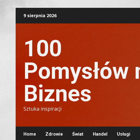
Skip
9 sierpnia 2026
to
content
100
Pomysłów 
Biznes
Sztuka inspiracji
Home
Zdrowie
Świat
Handel
Usługi