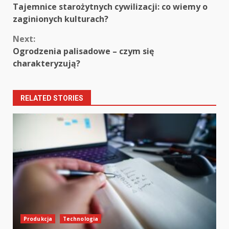
Tajemnice starożytnych cywilizacji: co wiemy o
Reading
zaginionych kulturach?
Next:
Ogrodzenia palisadowe – czym się
charakteryzują?
RELATED STORIES
Produkcja
Technologia