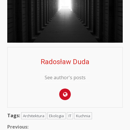
Radosław Duda
See author's posts
Tags:
Architektura
Ekologia
IT
Kuchnia
Continue
Previous: