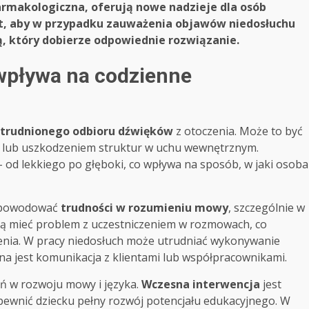
armakologiczna, oferują nowe nadzieje dla osób
t, aby w przypadku zauważenia objawów niedosłuchu
tą, który dobierze odpowiednie rozwiązanie.
 wpływa na codzienne
trudnionego odbioru dźwięków
z otoczenia. Może to być
lub uszkodzeniem struktur w uchu wewnętrznym.
od lekkiego po głęboki, co wpływa na sposób, w jaki osoba
e powodować
trudności w rozumieniu mowy
, szczególnie w
ą mieć problem z uczestniczeniem w rozmowach, co
czenia. W pracy niedosłuch może utrudniać wykonywanie
 jest komunikacja z klientami lub współpracownikami.
ń w rozwoju mowy i języka.
Wczesna interwencja
jest
pewnić dziecku pełny rozwój potencjału edukacyjnego. W