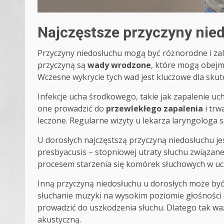
Najczęstsze przyczyny nied
Przyczyny niedosłuchu mogą być różnorodne i zale
przyczyną są
wady wrodzone
, które mogą obejm
Wczesne wykrycie tych wad jest kluczowe dla skutec
Infekcje ucha środkowego, takie jak zapalenie uch
one prowadzić do
przewlekłego zapalenia
i trw
leczone. Regularne wizyty u lekarza laryngologa 
U dorosłych najczęstszą przyczyną niedosłuchu je
presbyacusis – stopniowej utraty słuchu związan
procesem starzenia się komórek słuchowych w u
Inną przyczyną niedosłuchu u dorosłych może by
słuchanie muzyki na wysokim poziomie głośności 
prowadzić do uszkodzenia słuchu. Dlatego tak wa
akustyczną.