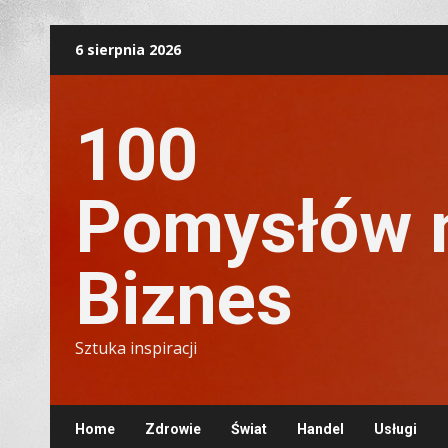
Skip
6 sierpnia 2026
to
content
100
Pomysłów 
Biznes
Sztuka inspiracji
Home
Zdrowie
Świat
Handel
Usługi