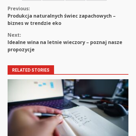
Continue
Previous:
Produkcja naturalnych świec zapachowych –
Reading
biznes w trendzie eko
Next:
Idealne wina na letnie wieczory – poznaj nasze
propozycje
RELATED STORIES