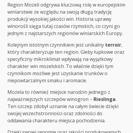
Region Mozeli odgrywa kluczową rolę w europejskim
winiarstwie ze względu na swoją długą tradycję
produkcji wysokiej jakości win. Historia uprawy
winorośli sięga tutaj czasów rzymskich, co czyni go
jednym z najstarszych regionów winiarskich Europy.
Kolejnym istotnym czynnikiem jest unikalny
terroir
,
który charakteryzuje ten region. Gleby łupkowe oraz
specyficzny mikroklimat wpływają na wyjątkowy
charakter win mozelskich. To właśnie dzięki tym
czynnikom możliwe jest uzyskanie trunków o
niepowtarzalnym smaku i aromacie.
Mozela to również miejsce narodzin jednego z
najważniejszych szczepów winogron –
Rieslinga
.
Ten szczep zdobył uznanie na całym świecie dzięki
swojej wszechstronności oraz zdolności do
oddawania charakteru miejsca pochodzenia.
Dzięki swojej renomie oraz jakości produkowanych