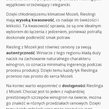
wyjątkowo orzeźwiający i elegancki.
Dzięki chłodniejszemu klimatowi Mozeli, Rieslingi
mają
wysoką kwasowość
, co nadaje im świeżości i
lekkości. Ta kwasowość sprawia, że są one idealnym
wyborem do łączenia z jedzeniem, ponieważ potrafią
doskonale podkreślić smak potraw.
Riesling z Mozeli jest również ceniony za swoją
autentyczność
. Winiarze z tego regionu kładą duży
nacisk na zachowanie naturalnego charakteru
winogron, co oznacza minimalną ingerencję podczas
procesu produkcji. Dzięki temu każdy łyk Rieslinga
przenosi nas prosto do serca Mozeli.
Na koniec warto wspomnieć o
dostępności
Rieslinga
z Mozeli. Chociaż jest to jeden z najbardziej
prestiżowych szczepów winogron na świecie, można
go znaleźć w różnych przedziałach cenowych. Dzięki
temu każdy miłośnik wina może cieszyć się jego