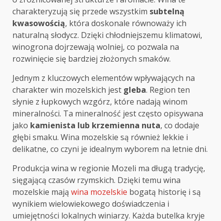
charakteryzują się przede wszystkim
subtelną
kwasowością
, która doskonale równoważy ich
naturalną słodycz. Dzięki chłodniejszemu klimatowi,
winogrona dojrzewają wolniej, co pozwala na
rozwinięcie się bardziej złożonych smaków.
Jednym z kluczowych elementów wpływających na
charakter win mozelskich jest
gleba
. Region ten
słynie z łupkowych wzgórz, które nadają winom
mineralności. Ta mineralność jest często opisywana
jako
kamienista lub krzemienna nuta
, co dodaje
głębi smaku. Wina mozelskie są również lekkie i
delikatne, co czyni je idealnym wyborem na letnie dni.
Produkcja wina w regionie Mozeli ma długą tradycję,
sięgającą czasów rzymskich. Dzięki temu wina
mozelskie mają
wina mozelskie
bogatą historię i są
wynikiem wielowiekowego doświadczenia i
umiejętności lokalnych winiarzy. Każda butelka kryje