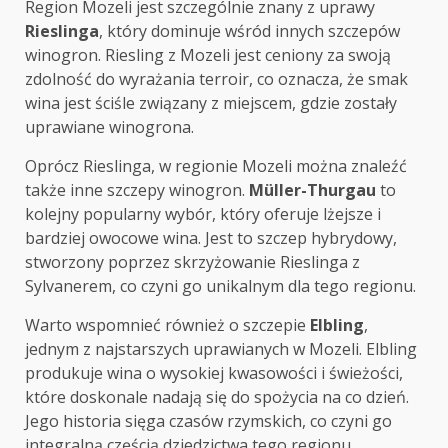
Region Mozeli jest szczególnie znany z uprawy
Rieslinga
, który dominuje wśród innych szczepów
winogron. Riesling z Mozeli jest ceniony za swoją
zdolność do wyrażania terroir, co oznacza, że smak
wina jest ściśle związany z miejscem, gdzie zostały
uprawiane winogrona.
Oprócz Rieslinga, w regionie Mozeli można znaleźć
także inne szczepy winogron.
Müller-Thurgau
to
kolejny popularny wybór, który oferuje lżejsze i
bardziej owocowe wina. Jest to szczep hybrydowy,
stworzony poprzez skrzyżowanie Rieslinga z
Sylvanerem, co czyni go unikalnym dla tego regionu.
Warto wspomnieć również o szczepie
Elbling
,
jednym z najstarszych uprawianych w Mozeli. Elbling
produkuje wina o wysokiej kwasowości i świeżości,
które doskonale nadają się do spożycia na co dzień.
Jego historia sięga czasów rzymskich, co czyni go
integralną częścią dziedzictwa tego regionu.