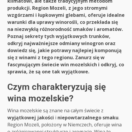
klimatowi, ale także tradycyjnym metodom
produkcji. Region Mozeli, z jego stromymi
wzgórzami i łupkowymi glebami, oferuje idealne
warunki dla uprawy winorośli, co przekłada się
na niezwykłą różnorodność smaków i aromatów.
Poznaj sekrety tych wyjątkowych trunków,
odkryj najważniejsze odmiany winogron oraz
dowiedz się, jakie potrawy najlepiej komponują
się z winami z tego regionu. Zanurz się w
fascynującym świecie win mozelskich i odkryj, co
sprawia, że są one tak wyjątkowe.
Czym charakteryzują się
wina mozelskie?
Wina mozelskie są znane na całym świecie z
wyjątkowej jakości
i
niepowtarzalnego smaku
.
Region Mozeli, położony w Niemczech, oferuje wina
o zróżnicowanej strukturze i aromacie. Wina te