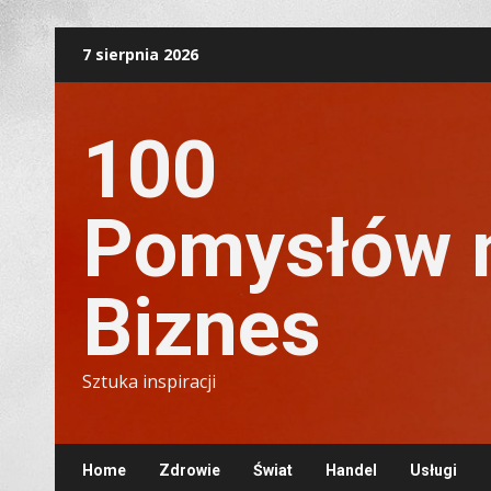
Skip
7 sierpnia 2026
to
content
100
Pomysłów 
Biznes
Sztuka inspiracji
Home
Zdrowie
Świat
Handel
Usługi