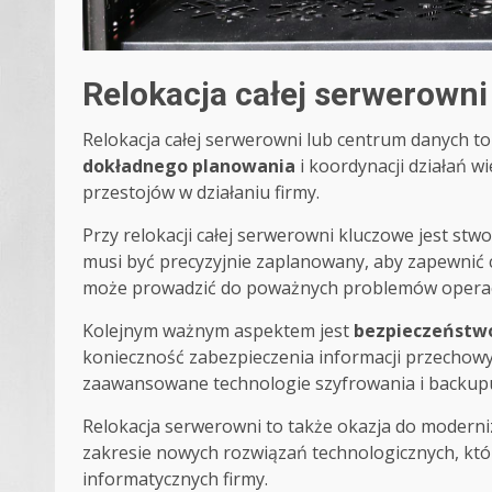
Relokacja całej serwerown
Relokacja całej serwerowni lub centrum danych t
dokładnego planowania
i koordynacji działań w
przestojów w działaniu firmy.
Przy relokacji całej serwerowni kluczowe jest s
musi być precyzyjnie zaplanowany, aby zapewnić c
może prowadzić do poważnych problemów operac
Kolejnym ważnym aspektem jest
bezpieczeństw
konieczność zabezpieczenia informacji przechowy
zaawansowane technologie szyfrowania i backupu,
Relokacja serwerowni to także okazja do moderniza
zakresie nowych rozwiązań technologicznych, kt
informatycznych firmy.