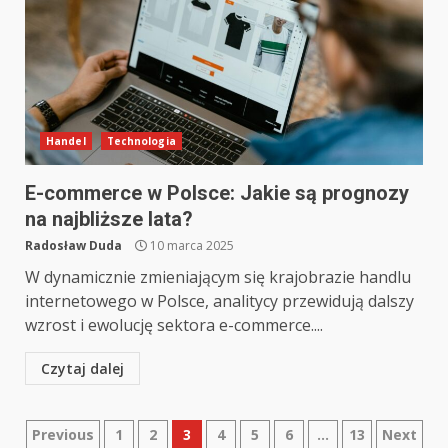
Handel
Technologia
E-commerce w Polsce: Jakie są prognozy
na najbliższe lata?
Radosław Duda
10 marca 2025
W dynamicznie zmieniającym się krajobrazie handlu
internetowego w Polsce, analitycy przewidują dalszy
wzrost i ewolucję sektora e-commerce....
Czytaj dalej
Nawigacja
Previous
1
2
3
4
5
6
…
13
Next