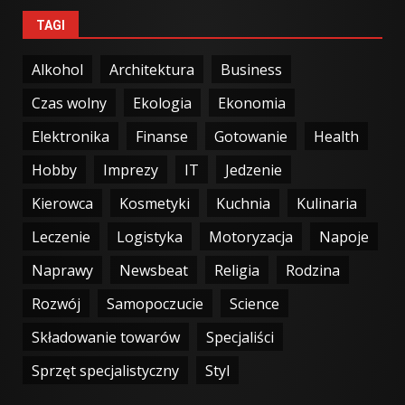
TAGI
Alkohol
Architektura
Business
Czas wolny
Ekologia
Ekonomia
Elektronika
Finanse
Gotowanie
Health
Hobby
Imprezy
IT
Jedzenie
Kierowca
Kosmetyki
Kuchnia
Kulinaria
Leczenie
Logistyka
Motoryzacja
Napoje
Naprawy
Newsbeat
Religia
Rodzina
Rozwój
Samopoczucie
Science
Składowanie towarów
Specjaliści
Sprzęt specjalistyczny
Styl