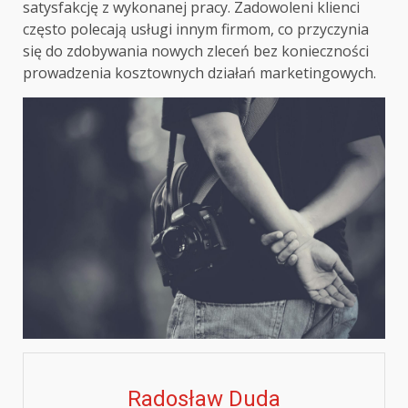
satysfakcję z wykonanej pracy. Zadowoleni klienci
często polecają usługi innym firmom, co przyczynia
się do zdobywania nowych zleceń bez konieczności
prowadzenia kosztownych działań marketingowych.
Radosław Duda