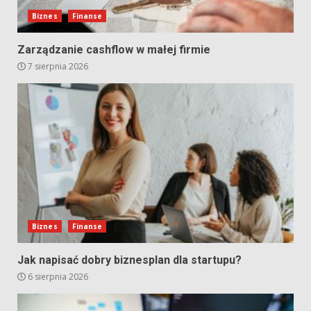
Biznes
Finanse
Zarządzanie cashflow w małej firmie
7 sierpnia 2026
Biznes
Finanse
Jak napisać dobry biznesplan dla startupu?
6 sierpnia 2026