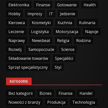
Elektronika
Finanse
Gotowanie
Health
Hobby
Imprezy
IT
Jedzenie
Kierowca
Kosmetyki
Kuchnia
Kulinaria
Leczenie
Logistyka
Motoryzacja
Napoje
Naprawy
Newsbeat
Religia
Rodzina
Rozwój
Samopoczucie
Science
Składowanie towarów
Specjaliści
Sprzęt specjalistyczny
Styl
KATEGORIE
Bez kategorii
Biznes
Finanse
Handel
Nowości z branży
Produkcja
Technologia