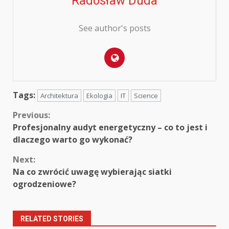
Radosław Duda
See author's posts
Tags:
Architektura
Ekologia
IT
Science
Continue
Previous:
Profesjonalny audyt energetyczny – co to jest i
Reading
dlaczego warto go wykonać?
Next:
Na co zwrócić uwagę wybierając siatki
ogrodzeniowe?
RELATED STORIES