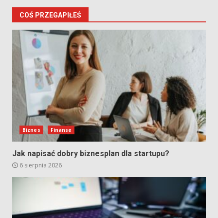
COŚ PRZEGAPIŁEŚ
Biznes
Finanse
Jak napisać dobry biznesplan dla startupu?
6 sierpnia 2026